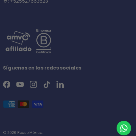
💬:
+525527663623
Síguenos en las redes sociales
Facebook
YouTube
Instagram
TikTok
LinkedIn
Formas de pago aceptadas
© 2026
Reuse México
.