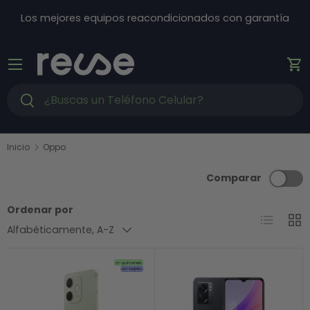
Ir al contenido
Los mejores equipos reacondicionados con garantía
Menú
Ca
Buscar
Buscar
Inicio
Oppo
Comparar
Ordenar por
Lista
Cuad
Alfabéticamente, A-Z