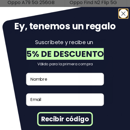
Oppo A79 5G 256GB
Oppo Find N2 Flip 5G
Morado
256GB Morado
Reacondicionado
Reacondicionado
Ey, tenemos un regal
o
$ 2,599
$ 7,499
39% OFF
38% OFF
$ 4,199
$ 11,999
Suscríbete y recibe un
5% DE DESCUENTO
Válido para la primera compra
Nombre
Email
Oppo Nord N10 5G
Oppo Reno12 FS 256GB
Recibir código
128GB Negro
Verde
Reacondicionado
Reacondicionado