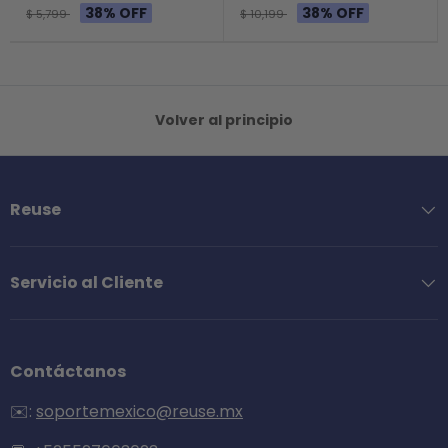
38% OFF
38% OFF
$ 5,799
$ 10,199
Volver al principio
Reuse
Servicio al Cliente
Contáctanos
✉️:
soportemexico@reuse.mx