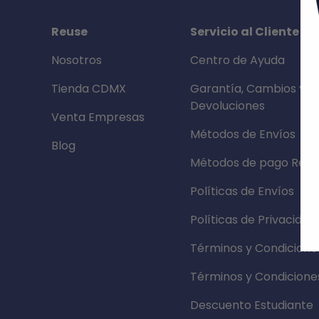
Reuse
Servicio al Cliente
Nosotros
Centro de Ayuda
Tienda CDMX
Garantía, Cambios y
Devoluciones
Venta Empresas
Métodos de Envíos
Blog
Métodos de pago Reus
Políticas de Envíos
Políticas de Privacidad
Términos y Condicione
Términos y Condicione
Descuento Estudiante