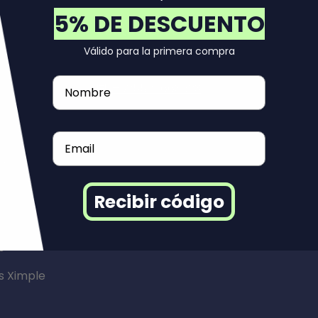
5% DE DESCUENTO
Contáctanos
Válido para la primera compra
✉️:
soportemexico@reuse.mx
Nombre
💬:
+525527663623
Email
e
Recibir código
s
s Ximple