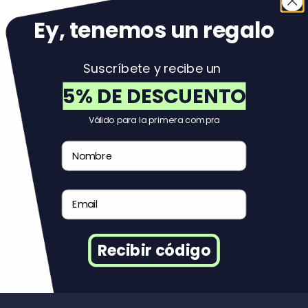
Volver al principio
Ey, tenemos un regal
o
Suscríbete y recibe un
Reuse
5% DE DESCUENTO
Válido para la primera compra
Servicio al Cliente
Nombre
Contáctanos
Email
✉️:
soportemexico@reuse.mx
💬:
+525527663623
Recibir código