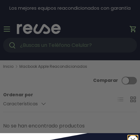
Ir al contenido
Los mejores equipos reacondicionados con garantía
Menú
Ca
Buscar
Buscar
Inicio
Macbook Apple Reacondicionados
Comparar
Ordenar por
Lista
Cuad
Características
No se han encontrado productos