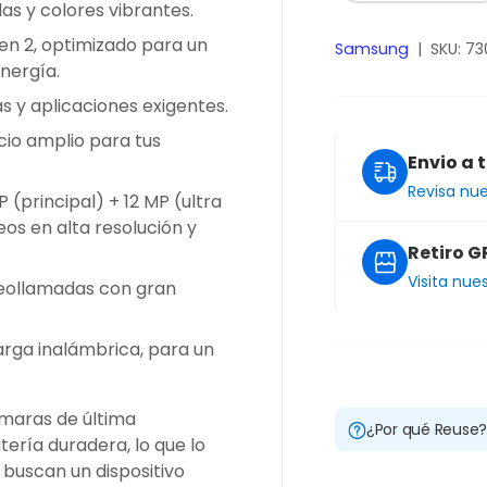
as y colores vibrantes.
n 2, optimizado para un
Samsung
|
SKU:
73
nergía.
as y aplicaciones exigentes.
cio amplio para tus
Envio a 
Revisa nu
 (principal) + 12 MP (ultra
eos en alta resolución y
Retiro G
Visita nue
videollamadas con gran
arga inalámbrica, para un
ámaras de última
¿Por qué Reuse
ería duradera, lo que lo
 buscan un dispositivo