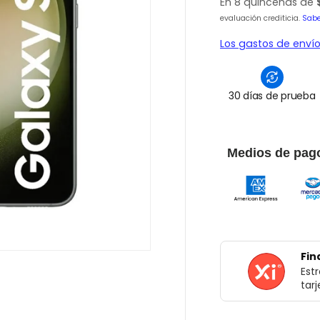
En 8 quincenas de
evaluación crediticia.
Sab
Los gastos de enví
30 días de prueba
Medios de pago
Fin
Est
tar