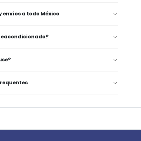
 envíos a todo México
 Reacondicionado?
use?
Frequentes