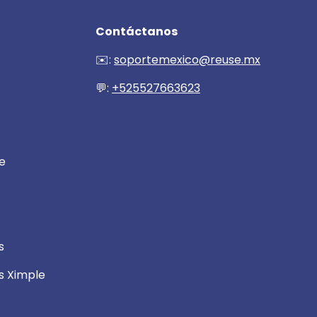
Contáctanos
✉️:
soportemexico@reuse.mx
💬:
+525527663623
e
s
s Ximple