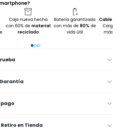
 smartphone?
Caja nueva hecha
Batería garantizada
Cable USB
No In
con 60% de
material
con más de
80%
de
Cargador para 
te
reciclado
vida útil
más sustenta
prueba
 Garantía
 pago
Retiro en Tienda