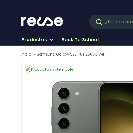
Ir al contenido
Buscar
Buscar
Productos
Back To School
Inicio
Samsung Galaxy S23 Plus 256GB Verde Reacondicionado
Producto sustentable