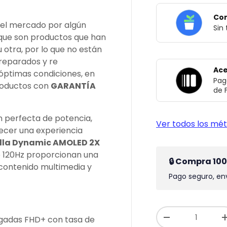
Con
del mercado por algún
Sin
 que son productos que han
otra, por lo que no están
 reparados y re
Ace
ptimas condiciones, en
Pag
roductos con
GARANTÍA
de 
 perfecta de potencia,
Ver todos los mé
recer una experiencia
lla Dynamic AMOLED 2X
e 120Hz proporcionan una
🔒 Compra 10
a contenido multimedia y
Pago seguro, env
Cant.
lgadas FHD+ con tasa de
-