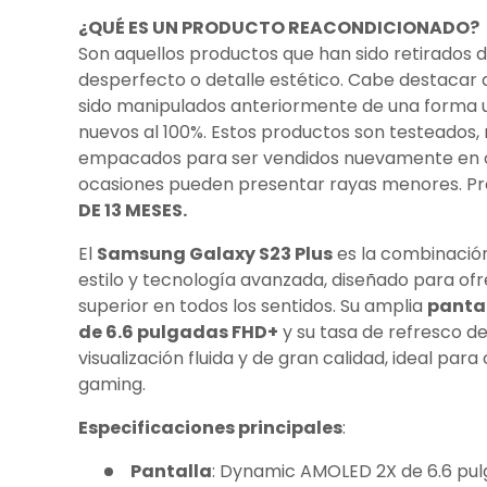
¿QUÉ ES UN PRODUCTO REACONDICIONADO?
Son aquellos productos que han sido retirados 
desperfecto o detalle estético. Cabe destacar
sido manipulados anteriormente de una forma u 
nuevos al 100%. Estos productos son testeados,
empacados para ser vendidos nuevamente en ó
ocasiones pueden presentar rayas menores. P
DE 13 MESES.
El
Samsung Galaxy S23 Plus
es la combinación
estilo y tecnología avanzada, diseñado para of
superior en todos los sentidos. Su amplia
panta
de 6.6 pulgadas FHD+
y su tasa de refresco d
visualización fluida y de gran calidad, ideal par
gaming.
Especificaciones principales
:
Pantalla
: Dynamic AMOLED 2X de 6.6 pu