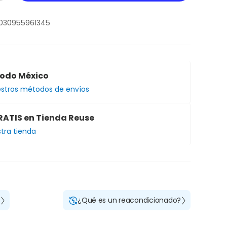
030955961345
todo México
estros métodos de envíos
RATIS en Tienda Reuse
stra tienda
?
¿Qué es un reacondicionado?