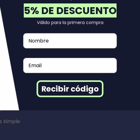
5% DE DESCUENTO
Contáctanos
Válido para la primera compra
✉️:
soportemexico@reuse.mx
Nombre
💬:
+525527663623
Email
e
Recibir código
s
s Ximple