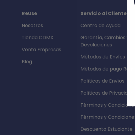
Reuse
Servicio al Cliente
Nosotros
Centro de Ayuda
Tienda CDMX
Garantía, Cambios y
Devoluciones
Venta Empresas
Métodos de Envíos
Blog
Métodos de pago Reus
Políticas de Envíos
Políticas de Privacidad
Términos y Condicione
Términos y Condicione
Descuento Estudiante