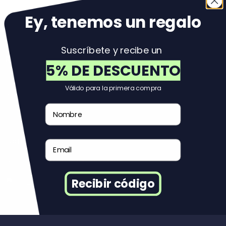
Volver al principio
Ey, tenemos un regal
o
Suscríbete y recibe un
Reuse
5% DE DESCUENTO
Válido para la primera compra
Servicio al Cliente
Nombre
Contáctanos
Email
✉️:
soportemexico@reuse.mx
💬:
+525527663623
Recibir código