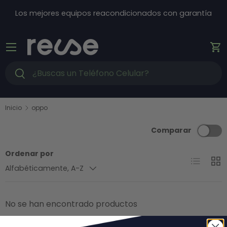
Ir al contenido
Los mejores equipos reacondicionados con garantía
Menú
Ca
Buscar
Buscar
Inicio
oppo
Comparar
Ordenar por
Lista
Cuad
Alfabéticamente, A-Z
No se han encontrado productos