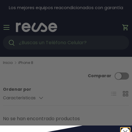
Ir al contenido
Los mejores equipos reacondicionados con garantía
Menú
Ca
Buscar
Buscar
Inicio
iPhone 8
Comparar
Ordenar por
Lista
Cuad
Características
No se han encontrado productos