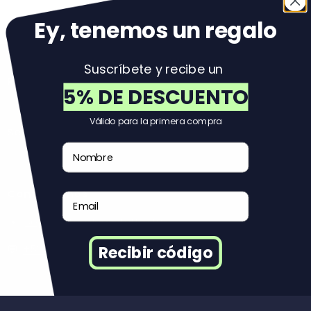
Volver al principio
Ey, tenemos un regal
o
Suscríbete y recibe un
Reuse
5% DE DESCUENTO
Válido para la primera compra
Servicio al Cliente
Nombre
Contáctanos
Email
✉️:
soportemexico@reuse.mx
💬:
+525527663623
Recibir código