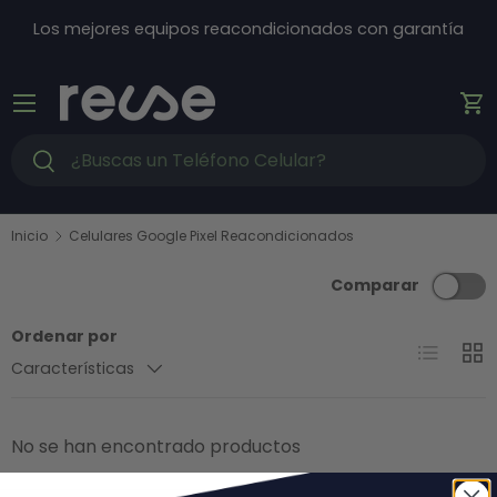
Ir al contenido
Los mejores equipos reacondicionados con garantía
Menú
Ca
Buscar
Buscar
Inicio
Celulares Google Pixel Reacondicionados
Comparar
Ordenar por
Lista
Cuad
Características
No se han encontrado productos