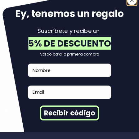
Volver al principio
Ey, tenemos un regal
o
Suscríbete y recibe un
Reuse
5% DE DESCUENTO
Válido para la primera compra
Servicio al Cliente
Nombre
Contáctanos
Email
✉️:
soportemexico@reuse.mx
💬:
+525527663623
Recibir código