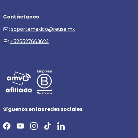
Contáctanos
✉️:
soportemexico@reuse.mx
💬:
+525527663623
Síguenos en las redes sociales
Facebook
YouTube
Instagram
TikTok
LinkedIn