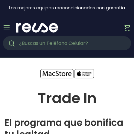
Ir al contenido
Los mejores equipos reacondicionados con garantía
Menú
Ca
Buscar
Buscar
Trade In
El programa que bonifica