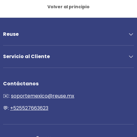
Volver al principio
Reuse
Servicio al Cliente
Contáctanos
✉️:
soportemexico@reuse.mx
💬:
+525527663623